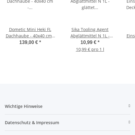
Dometic Mini Heki FL
Sika Tooling Agent
Dachhaube - 40x40 cm -
Abglättmittel N 1L -
Eins
Dachstärke 25-42mm -
glättet frische Sikaflex-
Deck
139,00 €
*
10,99 €
*
ohne Zwangsbelüftung
Oberflächen
10,99 € pro 1 l
Wichtige Hinweise
Datenschutz & Impressum