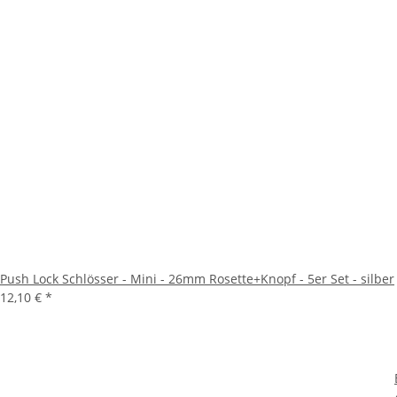
Push Lock Schlösser - Mini - 26mm Rosette+Knopf - 5er Set - silber
12,10 €
*