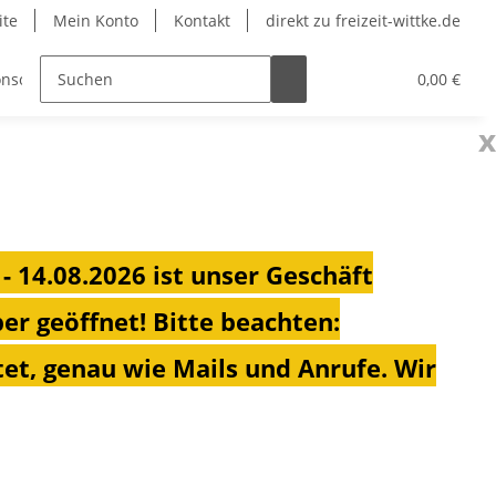
ite
Mein Konto
Kontakt
direkt zu freizeit-wittke.de
nsolen
Fahrradträger
Heizungen für Ihren Campe
0,00 €
x
 - 14.08.2026 ist unser Geschäft
ber geöffnet!
Bitte beachten:
et, genau wie Mails und Anrufe. Wir