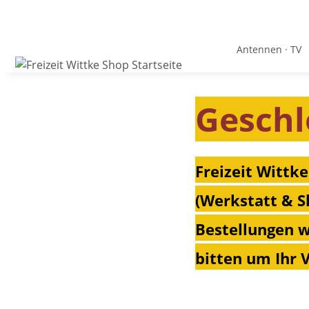
Antennen · TV
Geschl
Freizeit Wittke
(Werkstatt & S
Bestellungen w
bitten um Ihr 