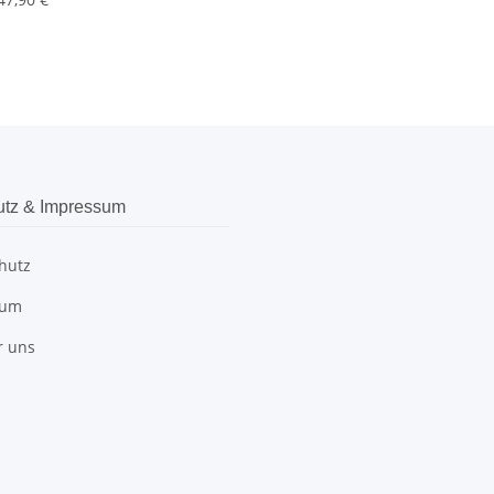
utz & Impressum
hutz
sum
r uns