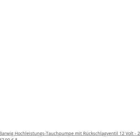
Barwig Hochleistungs-Tauchpumpe mit Rückschlagventil 12 Volt - 22
47,90 €
*