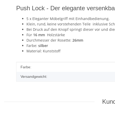
Push Lock - Der elegante versenkbar
5 x Eleganter Möbelgriff mit Einhandbedienung.
Klein, rund, keine vorstehenden Teile inklusive Sch
Bei Druck auf den Knopf springt dieser vor und dien
Für
16 mm
Holzstärke
Durchmesser der Rosette:
26mm
Farbe:
silber
Material: Kunststoff
Produkteigenschaft
Wert
Farbe:
Versandgewicht:
Kund