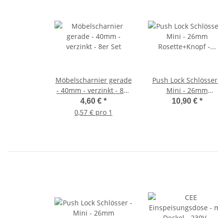
Möbelscharnier gerade
Push Lock Schlösser
- 40mm - verzinkt - 8er
Mini - 26mm
Set
Rosette+Knopf - 3er 
4,60 €
*
10,90 €
*
- silber
0,57 € pro 1