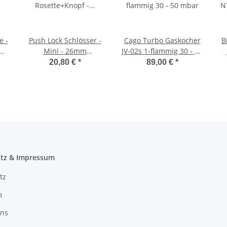
e -
Push Lock Schlösser -
Cago Turbo Gaskocher
B
Mini - 26mm
JV-02s 1-flammig 30 - 50
Rosette+Knopf - 10er
mbar
20,80 €
*
89,00 €
*
Set - silber
tz & Impressum
tz
m
uns