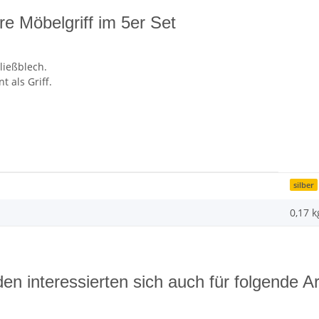
e Möbelgriff im 5er Set
ließblech.
t als Griff.
silber
0,17 k
en interessierten sich auch für folgende Art