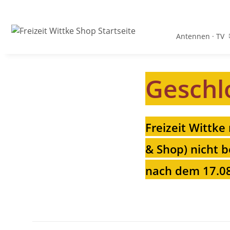
Antennen · TV
Geschl
Freizeit Wittke
& Shop) nicht b
nach dem 17.08