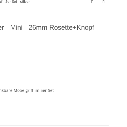
- 5er Set - silber
r - Mini - 26mm Rosette+Knopf -
nkbare Möbelgriff im 5er Set