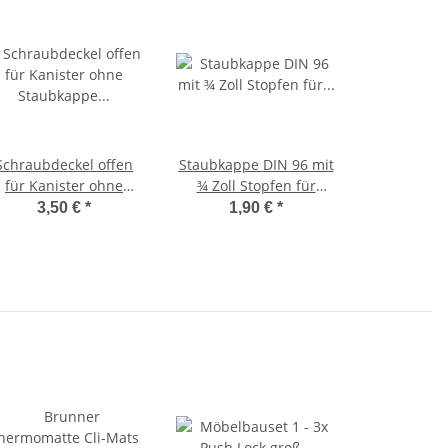
Schraubdeckel offen
Staubkappe DIN 96 mit
für Kanister ohne
¾ Zoll Stopfen für
taubkappe für DIN 96
Kanister und Tanks mit
3,50 €
*
1,90 €
*
DIN 96 Gewinde