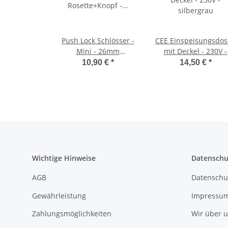
Push Lock Schlösser -
CEE Einspeisungsdos
Mini - 26mm
mit Deckel - 230V -
Rosette+Knopf - 3er Set
silbergrau
10,90 €
*
14,50 €
*
- silber
Wichtige Hinweise
Datenschu
AGB
Datenschu
Gewährleistung
Impressu
Zahlungsmöglichkeiten
Wir über 