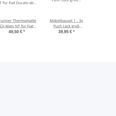
runner Thermomatte
Möbelbauset 1 - 3x
Cli-Mats NT für Fiat
Push Lock groß
Ducato ab 2006 bis
(silber/vernickelt) + 6x
49,50 €
*
39,95 €
*
2014 jj.
Möbelscharnier