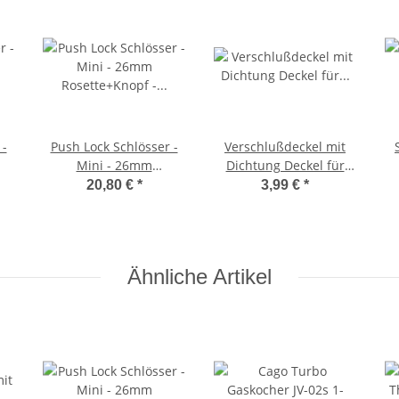
 -
Push Lock Schlösser -
Verschlußdeckel mit
Mini - 26mm
Dichtung Deckel für
Set
Rosette+Knopf - 10er
Kanister Schraub-
S
20,80 €
*
3,99 €
*
Set - silber
Verschluss DIN 96
Ähnliche Artikel