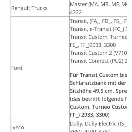
Master (MA, MB, MF, MG, 
Renault Trucks
4332
Transit, (FA_, FD_, FS_, F
Transit, e-Transit (FC_) 3
Transit Custom, Turneo C
FE_, FF_)2933, 3300
Transit Custom 2 (V710) 
Transit Connect (PU2) 26
Ford
Für Transit Custom bis 2
Schlafsitzbank mit der S
Sitzhöhe 49,5 cm. Sprec
(das betrifft folgende 
Custom, Turneo Custom (F
FF_) 2933, 3300)
Daily, Daily Electric (IS__
Iveco
3950, 4100, 4750