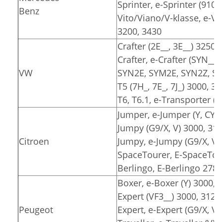
Sprinter, e-Sprinter (910)
Benz
Vito/Viano/V-klasse, e-Vit
3200, 3430
Crafter (2E__, 3E__) 3250,
Crafter, e-Crafter (SYN__
VW
SYN2E, SYM2E, SYN2Z, SY
T5 (7H_, 7E_, 7J_) 3000, 3
T6, T6.1, e-Transporter (7
Jumper, e-Jumper (Y, CY) 
Jumpy (G9/X, V) 3000, 31
Citroen
Jumpy, e-Jumpy (G9/X, V)
SpaceTourer, E-SpaceTour
Berlingo, E-Berlingo 2785
Boxer, e-Boxer (Y) 3000, 
Expert (VF3__) 3000, 3122
Peugeot
Expert, e-Expert (G9/X, V)