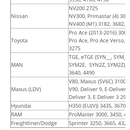
NV200 2725
Nissan
NV300, Primastar (4) 309
NV400 (M1) 3182, 3682, 
Pro Ace (2013-2016) 3000
Toyota
Pro Ace, Pro Ace Verso, Pr
3275
TGE, eTGE (SYN__, SYM__
MAN
SYM2E, SYN2Z, SYM2Z)
3640, 4490
V80, Maxus (SV6C) 3100, 
Maxus (LDV)
V90, Deliver 9, E-Deliver 
Deliver 3, E Deliver 3 291
Hyundai
H350 (EU(V)) 3435, 3670
RAM
ProMaster 3000, 3450, 4
Freightliner/Dodge
Sprinter 3250, 3665, 4325