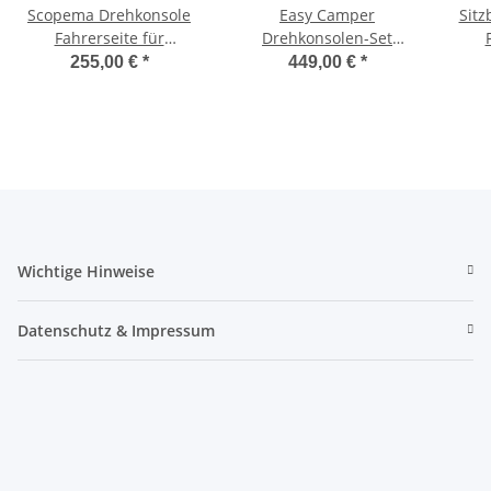
Scopema Drehkonsole
Easy Camper
Sitz
Fahrerseite für
Drehkonsolen-Set
Mercedes Vito / Viano
Fahrer/Beifahrerseite
Bed
255,00 €
*
449,00 €
*
W639 ab 2004 bis 2014 -
für Citroen Jumpy ab
sc
CBTO14RG2
2016 - mit
Handbremsadapter
Wichtige Hinweise
Datenschutz & Impressum