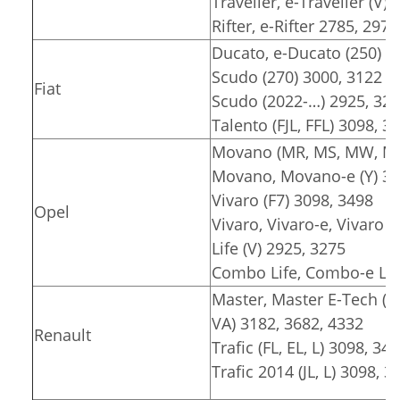
Traveller, e-Traveller (V)
Rifter, e-Rifter 2785, 2975
Ducato, e-Ducato (250) 3
Scudo (270) 3000, 3122
Fiat
Scudo (2022-…) 2925, 32
Talento (FJL, FFL) 3098, 3
Movano (MR, MS, MW, MT)
Movano, Movano-e (Y) 30
Vivaro (F7) 3098, 3498
Opel
Vivaro, Vivaro-e, Vivaro e
Life (V) 2925, 3275
Combo Life, Combo-e Lif
Master, Master E-Tech (F
VA) 3182, 3682, 4332
Renault
Trafic (FL, EL, L) 3098, 34
Trafic 2014 (JL, L) 3098, 3