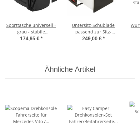
Sporttasche universell -
Untersitz-Schublade
Würf
grau - stabile
passend zur Sitz-
Tragetasche für
Schlafbank SAF42 /
174,95 €
*
249,00 €
*
Schlafsitzbank SAF42
SAF43 mit 47,5 cm
Sc
und SAF43
Sitzhöhe
Ähnliche Artikel