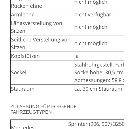
nicht möglich
Rückenlehne
Armlehne
nicht verfügbar
Längsverstellung von
nicht möglich
Sitzen
Seitliche Verstellung von
nicht möglich
Sitzen
Kopfstützen
ja
Stahlrohrgestell,
Farbe
Sockel
Sockelhöhe: 30,5 cm (
Abmessungen: 58,8 x 3
Stauraum
ca. 30 cm Stauraum un
ZULASSUNG FÜR FOLGENDE
FAHRZEUGTYPEN
Sprinter (906, 907) 3250,
Mercedes-