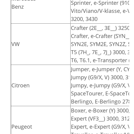
Sprinter, e-Sprinter (910)
Benz
Vito/Viano/V-klasse, e-Vit
3200, 3430
Crafter (2E__, 3E__) 3250,
Crafter, e-Crafter (SYN__
VW
SYN2E, SYM2E, SYN2Z, SY
T5 (7H_, 7E_, 7J_) 3000, 3
T6, T6.1, e-Transporter (7
Jumper, e-Jumper (Y, CY) 
Jumpy (G9/X, V) 3000, 31
Citroen
Jumpy, e-Jumpy (G9/X, V)
SpaceTourer, E-SpaceTour
Berlingo, E-Berlingo 2785
Boxer, e-Boxer (Y) 3000, 
Expert (VF3__) 3000, 3122
Peugeot
Expert, e-Expert (G9/X, V)