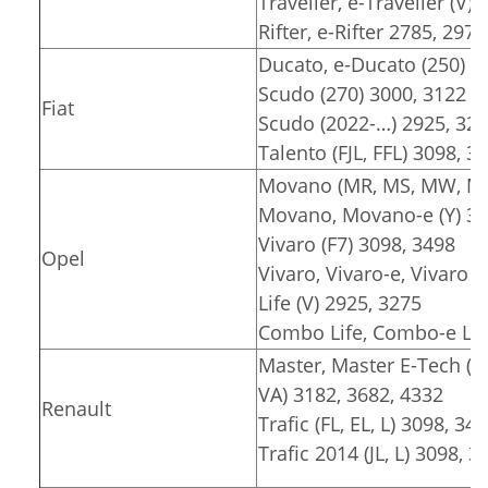
Traveller, e-Traveller (V)
Rifter, e-Rifter 2785, 2975
Ducato, e-Ducato (250) 3
Scudo (270) 3000, 3122
Fiat
Scudo (2022-…) 2925, 32
Talento (FJL, FFL) 3098, 3
Movano (MR, MS, MW, MT)
Movano, Movano-e (Y) 30
Vivaro (F7) 3098, 3498
Opel
Vivaro, Vivaro-e, Vivaro e
Life (V) 2925, 3275
Combo Life, Combo-e Lif
Master, Master E-Tech (F
VA) 3182, 3682, 4332
Renault
Trafic (FL, EL, L) 3098, 34
Trafic 2014 (JL, L) 3098, 3