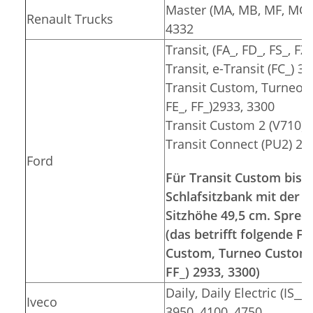
Master (MA, MB, MF, MG, 
Renault Trucks
4332
Transit, (FA_, FD_, FS_, F
Transit, e-Transit (FC_) 3
Transit Custom, Turneo C
FE_, FF_)2933, 3300
Transit Custom 2 (V710) 
Transit Connect (PU2) 26
Ford
Für Transit Custom bis 2
Schlafsitzbank mit der S
Sitzhöhe 49,5 cm. Sprec
(das betrifft folgende 
Custom, Turneo Custom (F
FF_) 2933, 3300)
Daily, Daily Electric (IS__
Iveco
3950, 4100, 4750