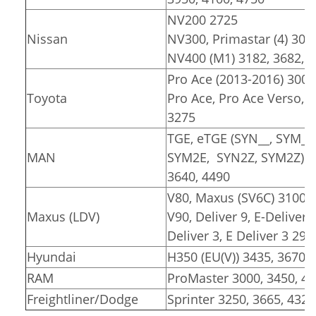
NV200 2725
Nissan
NV300, Primastar (4) 309
NV400 (M1) 3182, 3682, 
Pro Ace (2013-2016) 3000
Toyota
Pro Ace, Pro Ace Verso, Pr
3275
TGE, eTGE (SYN__, SYM__
MAN
SYM2E, SYN2Z, SYM2Z)
3640, 4490
V80, Maxus (SV6C) 3100, 
Maxus (LDV)
V90, Deliver 9, E-Deliver 
Deliver 3, E Deliver 3 291
Hyundai
H350 (EU(V)) 3435, 3670
RAM
ProMaster 3000, 3450, 4
Freightliner/Dodge
Sprinter 3250, 3665, 4325