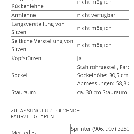
nicht möglich
Rückenlehne
Armlehne
nicht verfügbar
Längsverstellung von
nicht möglich
Sitzen
Seitliche Verstellung von
nicht möglich
Sitzen
Kopfstützen
ja
Stahlrohrgestell,
Farbe
Sockel
Sockelhöhe: 30,5 cm (
Abmessungen: 58,8 x 3
Stauraum
ca. 30 cm Stauraum un
ZULASSUNG FÜR FOLGENDE
FAHRZEUGTYPEN
Sprinter (906, 907) 3250,
Mercedes-