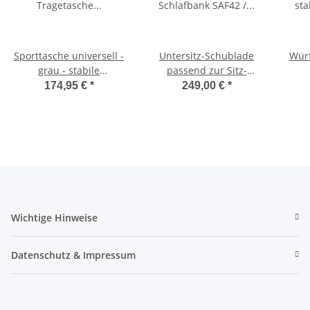
Sporttasche universell -
Untersitz-Schublade
Würf
grau - stabile
passend zur Sitz-
Tragetasche für
Schlafbank SAF42 /
174,95 €
*
249,00 €
*
Schlafsitzbank SAF42
SAF43 mit 47,5 cm
Sc
und SAF43
Sitzhöhe
Wichtige Hinweise
Datenschutz & Impressum