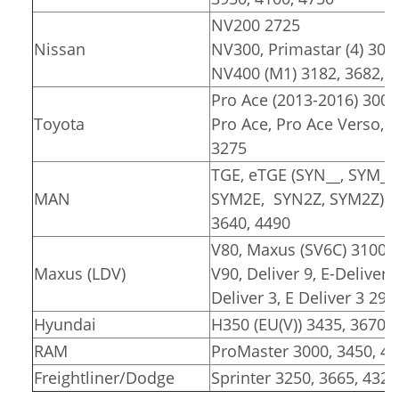
NV200 2725
Nissan
NV300, Primastar (4) 309
NV400 (M1) 3182, 3682, 
Pro Ace (2013-2016) 3000
Toyota
Pro Ace, Pro Ace Verso, Pr
3275
TGE, eTGE (SYN__, SYM__
MAN
SYM2E, SYN2Z, SYM2Z)
3640, 4490
V80, Maxus (SV6C) 3100, 
Maxus (LDV)
V90, Deliver 9, E-Deliver 
Deliver 3, E Deliver 3 291
Hyundai
H350 (EU(V)) 3435, 3670
RAM
ProMaster 3000, 3450, 4
Freightliner/Dodge
Sprinter 3250, 3665, 4325