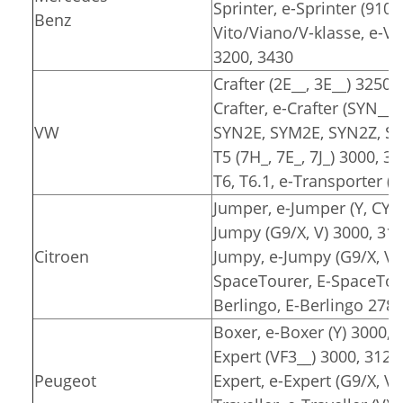
Sprinter, e-Sprinter (910)
Benz
Vito/Viano/V-klasse, e-Vit
3200, 3430
Crafter (2E__, 3E__) 3250,
Crafter, e-Crafter (SYN__
VW
SYN2E, SYM2E, SYN2Z, SY
T5 (7H_, 7E_, 7J_) 3000, 3
T6, T6.1, e-Transporter (7
Jumper, e-Jumper (Y, CY) 
Jumpy (G9/X, V) 3000, 31
Citroen
Jumpy, e-Jumpy (G9/X, V)
SpaceTourer, E-SpaceTour
Berlingo, E-Berlingo 2785
Boxer, e-Boxer (Y) 3000, 
Expert (VF3__) 3000, 3122
Peugeot
Expert, e-Expert (G9/X, V)