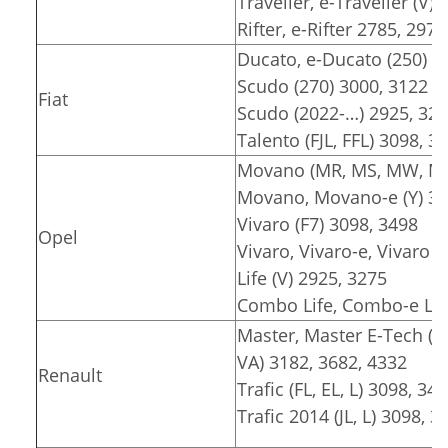
Traveller, e-Traveller (V)
Rifter, e-Rifter 2785, 2975
Ducato, e-Ducato (250) 3
Scudo (270) 3000, 3122
Fiat
Scudo (2022-…) 2925, 32
Talento (FJL, FFL) 3098, 3
Movano (MR, MS, MW, MT)
Movano, Movano-e (Y) 30
Vivaro (F7) 3098, 3498
Opel
Vivaro, Vivaro-e, Vivaro e
Life (V) 2925, 3275
Combo Life, Combo-e Lif
Master, Master E-Tech (F
VA) 3182, 3682, 4332
Renault
Trafic (FL, EL, L) 3098, 34
Trafic 2014 (JL, L) 3098, 3