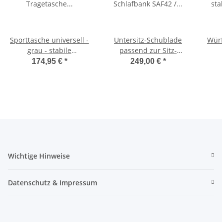
Sporttasche universell -
Untersitz-Schublade
Würf
grau - stabile
passend zur Sitz-
Tragetasche für
Schlafbank SAF42 /
174,95 €
*
249,00 €
*
Schlafsitzbank SAF42
SAF43 mit 47,5 cm
Sc
und SAF43
Sitzhöhe
Wichtige Hinweise
Datenschutz & Impressum