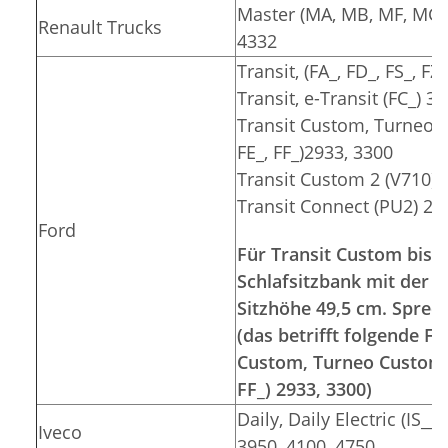
Master (MA, MB, MF, MG, 
Renault Trucks
4332
Transit, (FA_, FD_, FS_, F
Transit, e-Transit (FC_) 3
Transit Custom, Turneo C
FE_, FF_)2933, 3300
Transit Custom 2 (V710) 
Transit Connect (PU2) 26
Ford
Für Transit Custom bis 2
Schlafsitzbank mit der S
Sitzhöhe 49,5 cm. Sprec
(das betrifft folgende 
Custom, Turneo Custom (F
FF_) 2933, 3300)
Daily, Daily Electric (IS__
Iveco
3950, 4100, 4750