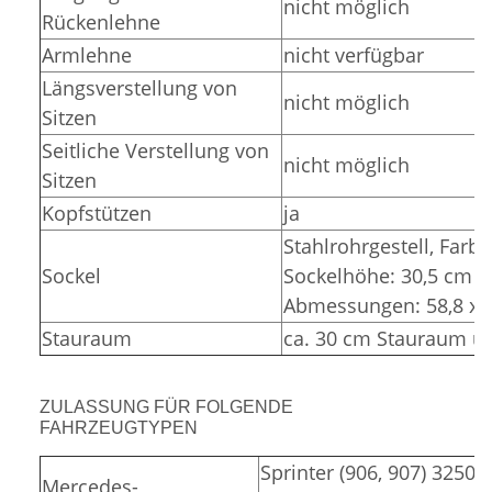
nicht möglich
Rückenlehne
Armlehne
nicht verfügbar
Längsverstellung von
nicht möglich
Sitzen
Seitliche Verstellung von
nicht möglich
Sitzen
Kopfstützen
ja
Stahlrohrgestell,
Farbe
Sockel
Sockelhöhe: 30,5 cm (
Abmessungen: 58,8 x 3
Stauraum
ca. 30 cm Stauraum un
ZULASSUNG FÜR FOLGENDE
FAHRZEUGTYPEN
Sprinter (906, 907) 3250,
Mercedes-