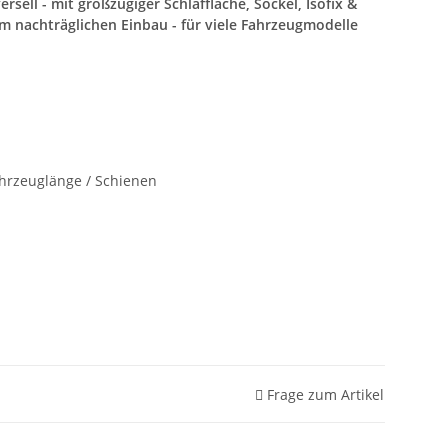
rsell - mit großzügiger Schlaffläche, Sockel, Isofix &
nachträglichen Einbau - für viele Fahrzeugmodelle
ahrzeuglänge / Schienen
Frage zum Artikel