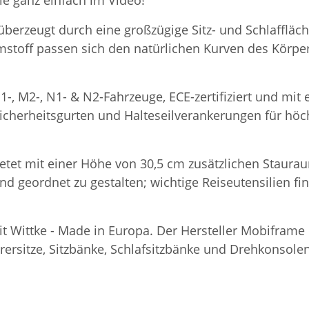
ie ganz einfach im Video!
 überzeugt durch eine großzügige Sitz- und Schlaffläc
stoff passen sich den natürlichen Kurven des Körpe
1-, M2-, N1- & N2-Fahrzeuge, ECE-zertifiziert und mi
icherheitsgurten und Halteseilverankerungen für höchs
etet mit einer Höhe von 30,5 cm zusätzlichen Staurau
und geordnet zu gestalten; wichtige Reiseutensilien f
eit Wittke - Made in Europa. Der Hersteller Mobifram
rsitze, Sitzbänke, Schlafsitzbänke und Drehkonsolen