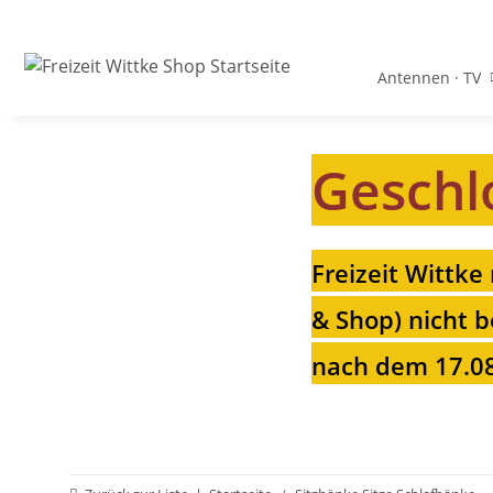
Antennen · TV
Geschl
Freizeit Wittke
& Shop) nicht b
nach dem 17.08