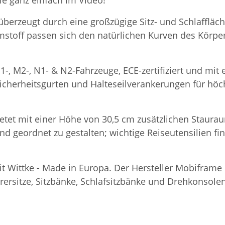
ie ganz einfach im Video!
 überzeugt durch eine großzügige Sitz- und Schlaffläc
stoff passen sich den natürlichen Kurven des Körpe
1-, M2-, N1- & N2-Fahrzeuge, ECE-zertifiziert und mi
icherheitsgurten und Halteseilverankerungen für höchs
etet mit einer Höhe von 30,5 cm zusätzlichen Staurau
und geordnet zu gestalten; wichtige Reiseutensilien f
eit Wittke - Made in Europa. Der Hersteller Mobifram
rsitze, Sitzbänke, Schlafsitzbänke und Drehkonsolen