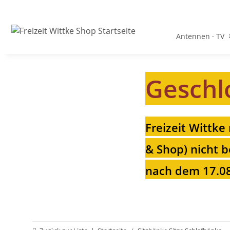
Antennen · TV
Geschl
Freizeit Wittke
& Shop) nicht b
nach dem 17.08