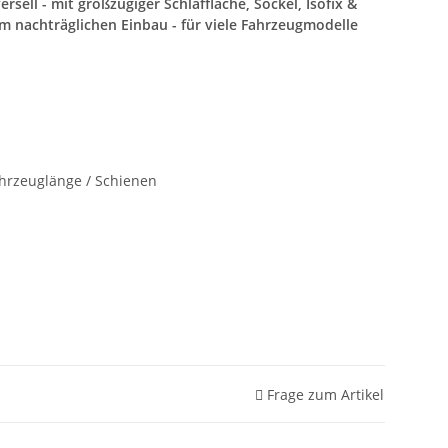
rsell - mit großzügiger Schlaffläche, Sockel, Isofix &
nachträglichen Einbau - für viele Fahrzeugmodelle
ahrzeuglänge / Schienen
Frage zum Artikel