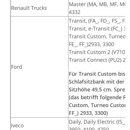
Master (MA, MB, MF, MG, 
Renault Trucks
4332
Transit, (FA_, FD_, FS_, F
Transit, e-Transit (FC_) 3
Transit Custom, Turneo C
FE_, FF_)2933, 3300
Transit Custom 2 (V710) 
Transit Connect (PU2) 26
Ford
Für Transit Custom bis 2
Schlafsitzbank mit der S
Sitzhöhe 49,5 cm. Sprec
(das betrifft folgende 
Custom, Turneo Custom (F
FF_) 2933, 3300)
Daily, Daily Electric (IS__
Iveco
3950, 4100, 4750