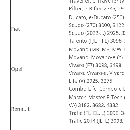
Traveller, e-Traveller (V)
Rifter, e-Rifter 2785, 2975
Ducato, e-Ducato (250) 3
Scudo (270) 3000, 3122
Fiat
Scudo (2022-…) 2925, 32
Talento (FJL, FFL) 3098, 3
Movano (MR, MS, MW, MT)
Movano, Movano-e (Y) 30
Vivaro (F7) 3098, 3498
Opel
Vivaro, Vivaro-e, Vivaro e
Life (V) 2925, 3275
Combo Life, Combo-e Lif
Master, Master E-Tech (F
VA) 3182, 3682, 4332
Renault
Trafic (FL, EL, L) 3098, 34
Trafic 2014 (JL, L) 3098, 3