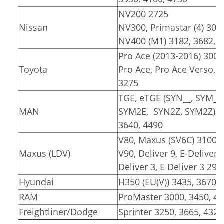
NV200 2725
Nissan
NV300, Primastar (4) 309
NV400 (M1) 3182, 3682, 
Pro Ace (2013-2016) 3000
Toyota
Pro Ace, Pro Ace Verso, Pr
3275
TGE, eTGE (SYN__, SYM__
MAN
SYM2E, SYN2Z, SYM2Z)
3640, 4490
V80, Maxus (SV6C) 3100, 
Maxus (LDV)
V90, Deliver 9, E-Deliver 
Deliver 3, E Deliver 3 291
Hyundai
H350 (EU(V)) 3435, 3670
RAM
ProMaster 3000, 3450, 4
Freightliner/Dodge
Sprinter 3250, 3665, 4325