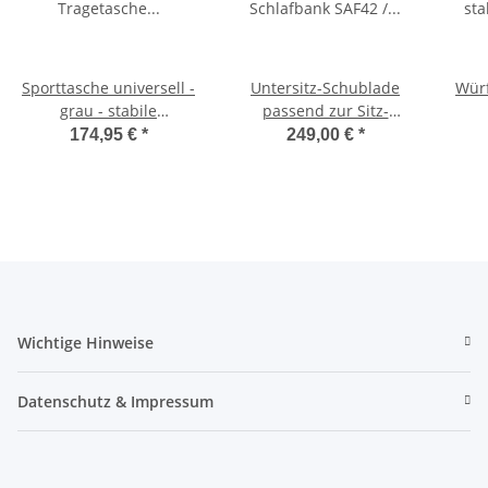
Sporttasche universell -
Untersitz-Schublade
Würf
grau - stabile
passend zur Sitz-
Tragetasche für
Schlafbank SAF42 /
174,95 €
*
249,00 €
*
Schlafsitzbank SAF42
SAF43 mit 47,5 cm
Sc
und SAF43
Sitzhöhe
Wichtige Hinweise
Datenschutz & Impressum