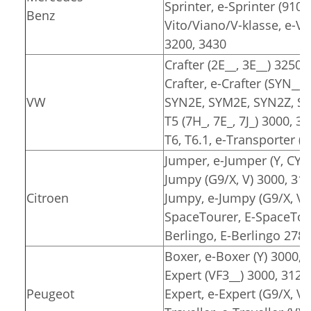
Sprinter, e-Sprinter (910)
Benz
Vito/Viano/V-klasse, e-Vit
3200, 3430
Crafter (2E__, 3E__) 3250,
Crafter, e-Crafter (SYN__
VW
SYN2E, SYM2E, SYN2Z, SY
T5 (7H_, 7E_, 7J_) 3000, 3
T6, T6.1, e-Transporter (7
Jumper, e-Jumper (Y, CY) 
Jumpy (G9/X, V) 3000, 31
Citroen
Jumpy, e-Jumpy (G9/X, V)
SpaceTourer, E-SpaceTour
Berlingo, E-Berlingo 2785
Boxer, e-Boxer (Y) 3000, 
Expert (VF3__) 3000, 3122
Peugeot
Expert, e-Expert (G9/X, V)