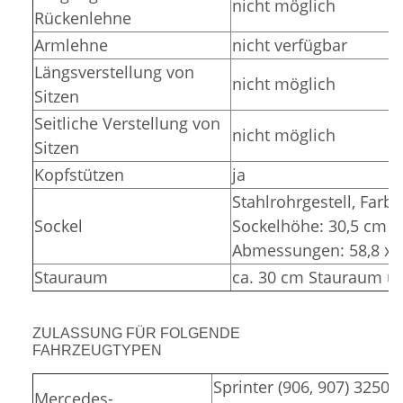
nicht möglich
Rückenlehne
Armlehne
nicht verfügbar
Längsverstellung von
nicht möglich
Sitzen
Seitliche Verstellung von
nicht möglich
Sitzen
Kopfstützen
ja
Stahlrohrgestell,
Farbe
Sockel
Sockelhöhe: 30,5 cm (
Abmessungen: 58,8 x 3
Stauraum
ca. 30 cm Stauraum un
ZULASSUNG FÜR FOLGENDE
FAHRZEUGTYPEN
Sprinter (906, 907) 3250,
Mercedes-