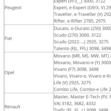
Expert (VF3__) 3000, 3122
Peugeot
Expert, e-Expert (G9/X, V) 2
Traveller, e-Traveller (V) 29
Rifter, e-Rifter 2785, 2975
Ducato, e-Ducato (250) 3000
Scudo (270) 3000, 3122
Fiat
Scudo (2022-…) 2925, 3275
Talento (FJL, FFL) 3098, 3498
Movano (MR, MS, MW, MT) 3
Movano, Movano-e (Y) 3000
Vivaro (F7) 3098, 3498
Opel
Vivaro, Vivaro-e, Vivaro e-Ko
Life (V) 2925, 3275
Combo Life, Combo-e Life 
Master, Master E-Tech (FV,
VA) 3182, 3682, 4332
Renault
Trafic (FL, EL, L) 3098, 3498