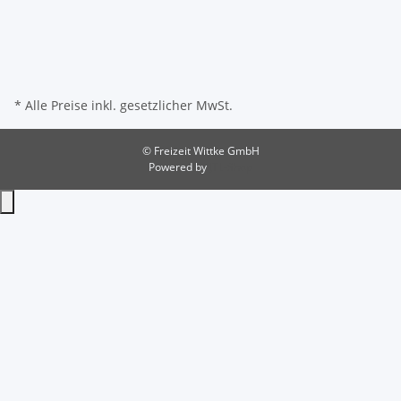
* Alle Preise inkl. gesetzlicher MwSt.
© Freizeit Wittke GmbH
Powered by
JTL-Shop