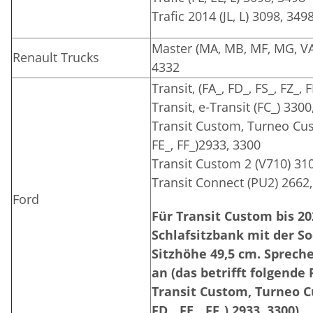
Trafic 2014 (JL, L) 3098, 349
Master (MA, MB, MF, MG, VA,
Renault Trucks
4332
Transit, (FA_, FD_, FS_, FZ_,
Transit, e-Transit (FC_) 330
Transit Custom, Turneo Cust
FE_, FF_)2933, 3300
Transit Custom 2 (V710) 31
Transit Connect (PU2) 2662
Ford
Für Transit Custom bis 20
Schlafsitzbank mit der So
Sitzhöhe 49,5 cm. Sprech
an (das betrifft folgende
Transit Custom, Turneo Cu
FD_, FE_, FF_) 2933, 3300)