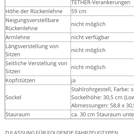
TETHER-Verankerungen
Höhe der Rückenlehne
59 cm
Neigungsverstellbare
nicht möglich
Rückenlehne
Armlehne
nicht verfügbar
Längsverstellung von
nicht möglich
Sitzen
Seitliche Verstellung von
nicht möglich
Sitzen
Kopfstützen
ja
Stahlrohrgestell,
Farbe: 
Sockel
Sockelhöhe: 30,5 cm (Lo
Abmessungen: 58,8 x 30,
Stauraum
ca. 30 cm Stauraum unte
ZULASSUNG FÜR FOLGENDE FAHRZEUGTYPEN