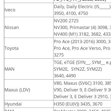
Daily, Daily Electric (IS_____
Iveco
3950, 4100, 4750
NV200 2725
Nissan
NV300, Primastar (4) 3098, 
NV400 (M1) 3182, 3682, 433
Pro Ace (2013-2016) 3000, 
Toyota
Pro Ace, Pro Ace Verso, Pro 
3275
TGE, eTGE (SYN__, SYM__ e.
MAN
SYM2E, SYN2Z, SYM2Z)
3640, 4490
V80, Maxus (SV6C) 3100, 38
Maxus (LDV)
V90, Deliver 9, E-Deliver 9 
Deliver 3, E Deliver 3 2910,
Hyundai
H350 (EU(V)) 3435, 3670