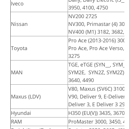
Iveco
3950, 4100, 4750
NV200 2725
Nissan
NV300, Primastar (4) 309
NV400 (M1) 3182, 3682, 
Pro Ace (2013-2016) 3000
Toyota
Pro Ace, Pro Ace Verso, Pr
3275
TGE, eTGE (SYN__, SYM__
MAN
SYM2E, SYN2Z, SYM2Z)
3640, 4490
V80, Maxus (SV6C) 3100, 
Maxus (LDV)
V90, Deliver 9, E-Deliver 
Deliver 3, E Deliver 3 291
Hyundai
H350 (EU(V)) 3435, 3670
RAM
ProMaster 3000, 3450, 4