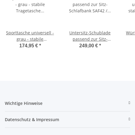
Sporttasche universell -
Untersitz-Schublade
Würf
grau - stabile
passend zur Sitz-
Tragetasche für
Schlafbank SAF42 /
174,95 €
*
249,00 €
*
Schlafsitzbank SAF42
SAF43 mit 47,5 cm
Sc
und SAF43
Sitzhöhe
Wichtige Hinweise
Datenschutz & Impressum