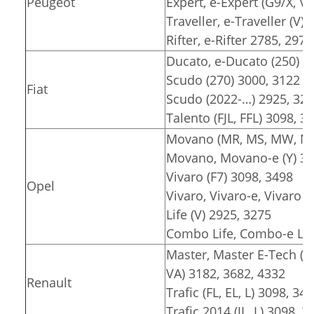
Peugeot
Expert, e-Expert (G9/X, V)
Traveller, e-Traveller (V)
Rifter, e-Rifter 2785, 2975
Ducato, e-Ducato (250) 3
Scudo (270) 3000, 3122
Fiat
Scudo (2022-…) 2925, 32
Talento (FJL, FFL) 3098, 3
Movano (MR, MS, MW, MT)
Movano, Movano-e (Y) 30
Vivaro (F7) 3098, 3498
Opel
Vivaro, Vivaro-e, Vivaro e
Life (V) 2925, 3275
Combo Life, Combo-e Lif
Master, Master E-Tech (F
VA) 3182, 3682, 4332
Renault
Trafic (FL, EL, L) 3098, 34
Trafic 2014 (JL, L) 3098, 3