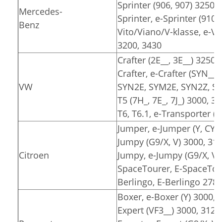
Sprinter (906, 907) 3250,
Mercedes-
Sprinter, e-Sprinter (910)
Benz
Vito/Viano/V-klasse, e-Vit
3200, 3430
Crafter (2E__, 3E__) 3250,
Crafter, e-Crafter (SYN__
VW
SYN2E, SYM2E, SYN2Z, SY
T5 (7H_, 7E_, 7J_) 3000, 3
T6, T6.1, e-Transporter (7
Jumper, e-Jumper (Y, CY) 
Jumpy (G9/X, V) 3000, 31
Citroen
Jumpy, e-Jumpy (G9/X, V)
SpaceTourer, E-SpaceTour
Berlingo, E-Berlingo 2785
Boxer, e-Boxer (Y) 3000, 
Expert (VF3__) 3000, 3122