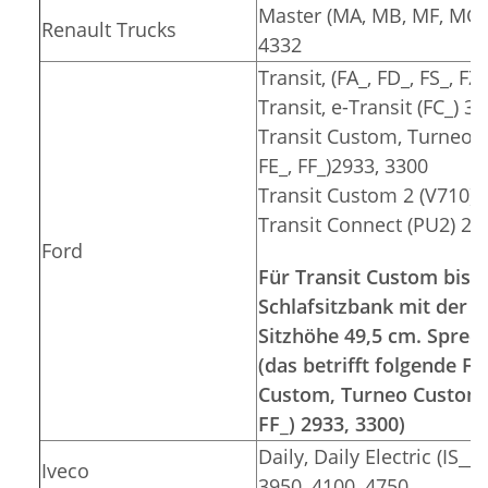
Master (MA, MB, MF, MG, 
Renault Trucks
4332
Transit, (FA_, FD_, FS_, F
Transit, e-Transit (FC_) 3
Transit Custom, Turneo C
FE_, FF_)2933, 3300
Transit Custom 2 (V710) 
Transit Connect (PU2) 26
Ford
Für Transit Custom bis 2
Schlafsitzbank mit der S
Sitzhöhe 49,5 cm. Sprec
(das betrifft folgende 
Custom, Turneo Custom (F
FF_) 2933, 3300)
Daily, Daily Electric (IS__
Iveco
3950, 4100, 4750