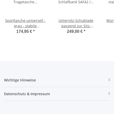
Sporttasche universell -
Untersitz-Schublade
Würf
grau - stabile
passend zur Sitz-
Tragetasche für
Schlafbank SAF42 /
174,95 €
*
249,00 €
*
Schlafsitzbank SAF42
SAF43 mit 47,5 cm
Sc
und SAF43
Sitzhöhe
Wichtige Hinweise
Datenschutz & Impressum