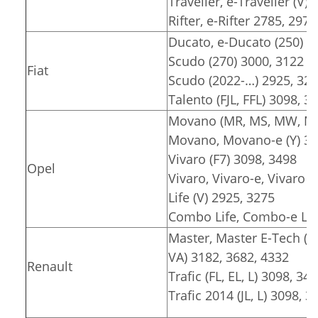
Traveller, e-Traveller (V)
Rifter, e-Rifter 2785, 2975
Ducato, e-Ducato (250) 3
Scudo (270) 3000, 3122
Fiat
Scudo (2022-…) 2925, 32
Talento (FJL, FFL) 3098, 3
Movano (MR, MS, MW, MT)
Movano, Movano-e (Y) 30
Vivaro (F7) 3098, 3498
Opel
Vivaro, Vivaro-e, Vivaro e
Life (V) 2925, 3275
Combo Life, Combo-e Lif
Master, Master E-Tech (F
VA) 3182, 3682, 4332
Renault
Trafic (FL, EL, L) 3098, 34
Trafic 2014 (JL, L) 3098, 3