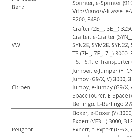
Sprinter, e-Sprinter (910)
Benz
Vito/Viano/V-klasse, e-Vit
3200, 3430
Crafter (2E__, 3E__) 3250,
Crafter, e-Crafter (SYN__
VW
SYN2E, SYM2E, SYN2Z, SY
T5 (7H_, 7E_, 7J_) 3000, 3
T6, T6.1, e-Transporter (7
Jumper, e-Jumper (Y, CY) 
Jumpy (G9/X, V) 3000, 31
Citroen
Jumpy, e-Jumpy (G9/X, V)
SpaceTourer, E-SpaceTour
Berlingo, E-Berlingo 2785
Boxer, e-Boxer (Y) 3000, 
Expert (VF3__) 3000, 3122
Peugeot
Expert, e-Expert (G9/X, V)