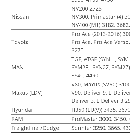
NV200 2725
Nissan
NV300, Primastar (4) 309
NV400 (M1) 3182, 3682, 
Pro Ace (2013-2016) 3000
Toyota
Pro Ace, Pro Ace Verso, Pr
3275
TGE, eTGE (SYN__, SYM__
MAN
SYM2E, SYN2Z, SYM2Z)
3640, 4490
V80, Maxus (SV6C) 3100, 
Maxus (LDV)
V90, Deliver 9, E-Deliver 
Deliver 3, E Deliver 3 291
Hyundai
H350 (EU(V)) 3435, 3670
RAM
ProMaster 3000, 3450, 4
Freightliner/Dodge
Sprinter 3250, 3665, 4325