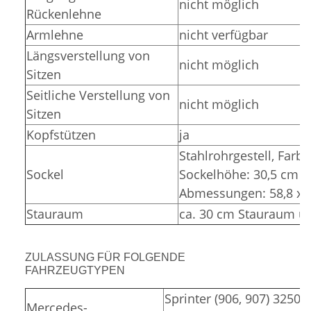
nicht möglich
Rückenlehne
Armlehne
nicht verfügbar
Längsverstellung von
nicht möglich
Sitzen
Seitliche Verstellung von
nicht möglich
Sitzen
Kopfstützen
ja
Stahlrohrgestell,
Farbe
Sockel
Sockelhöhe: 30,5 cm (
Abmessungen: 58,8 x 3
Stauraum
ca. 30 cm Stauraum un
ZULASSUNG FÜR FOLGENDE
FAHRZEUGTYPEN
Sprinter (906, 907) 3250,
Mercedes-