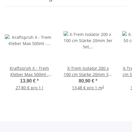
Kraftsprüh X - Trem
X-Trem Isolator 200 x
X-Tr
Kleber Max 500ml -
100 cm Stärke 20mm 3er
cm S
Sprühkleber für X-Trem
Set, Schwarz,
inkl
13,90 €
*
80,90 €
*
Isolator
Feuchtigkeitsresistent,
T
2
27,80 € pro 1 l
13,48 € pro 1 m
Flexibel und
Geräuschdämpfend,
Lösungsmittelbeständig,
Umweltfreundlich