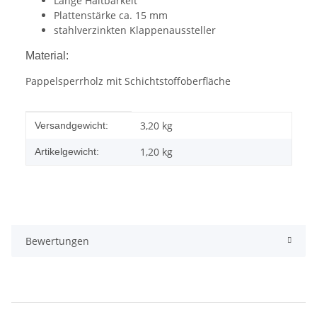
Lange Haltbarkeit
Plattenstärke ca. 15 mm
stahlverzinkten Klappenaussteller
Material:
Pappelsperrholz mit Schichtstoffoberfläche
Produkteigenschaft
Wert
3,20 kg
Versandgewicht:
1,20
kg
Artikelgewicht:
Bewertungen