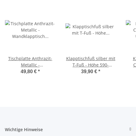
Tischplatte Anthrazit-
Klapptischfuß silber mit
K
Metallic -
T-Fuß - Höhe 590-
C
Wandklapptisch
780mm Gelenk oben
U
49,80 €
*
39,90 €
*
Tischplatte Platte
Cam
Holzplatte B31 x T40 cm
Wichtige Hinweise