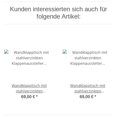
Kunden interessierten sich auch für
folgende Artikel:
Wandklapptisch mit
Wandklapptisch mit
stahlverzinkten
stahlverzinkten
Klappenaussteller
Klappenaussteller
69,00 €
*
69,00 €
*
Anthrazit-Metallic B30 x T31
Anthrazit-Metallic B40 x T35
cm
cm