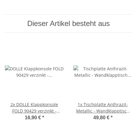
Dieser Artikel besteht aus
2x
DOLLE Klappkonsole
1x
Tischplatte Anthrazit-
FOLD 90429 verzinkt -
Metallic - Wandklapptisch
Klappenaussteller -
Tischplatte Platte Holzplatte
16,90 €
*
49,80 €
*
Klapptisch-Beschlag
B40 x T40 cm