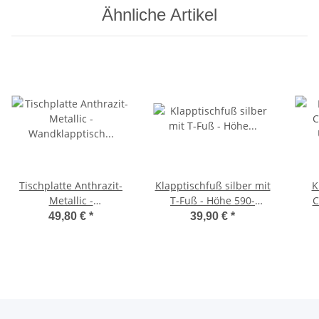
Ähnliche Artikel
Tischplatte Anthrazit-
Klapptischfuß silber mit
K
Metallic -
T-Fuß - Höhe 590-
C
Wandklapptisch
780mm Gelenk oben
U
49,80 €
*
39,90 €
*
Tischplatte Platte
Cam
Holzplatte B31 x T40 cm