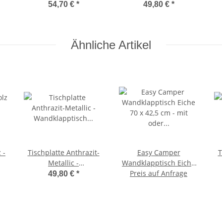
Klapptisch-Beschlag
Wandklapptisch
54,70 €
*
49,80 €
*
Tischplatte Platte
Holzplatte B30 x T45 cm
Ähnliche Artikel
 -
Tischplatte Anthrazit-
Easy Camper
T
Metallic -
Wandklapptisch Eiche
Wandklapptisch
70 x 42,5 cm - mit oder
Preis auf Anfrage
49,80 €
*
Tischplatte Platte
ohne
Holzplatte B45 x T30 cm
Wandhalterschiene
Ho