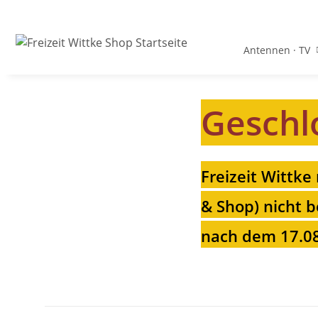
Antennen · TV
Geschl
Freizeit Wittke
& Shop) nicht b
nach dem 17.08