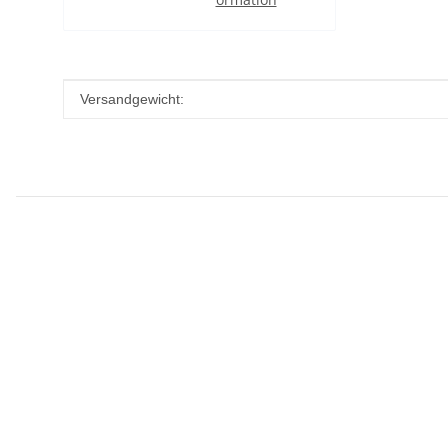
Produkteigenschaft
Wert
Versandgewicht: