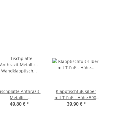
ischplatte Anthrazit-
Klapptischfuß silber
Metallic -
mit T-Fuß - Höhe 590-
Wandklapptisch
780mm Gelenk oben
49,80 €
*
39,90 €
*
Tischplatte Platte
lzplatte B31 x T40 cm