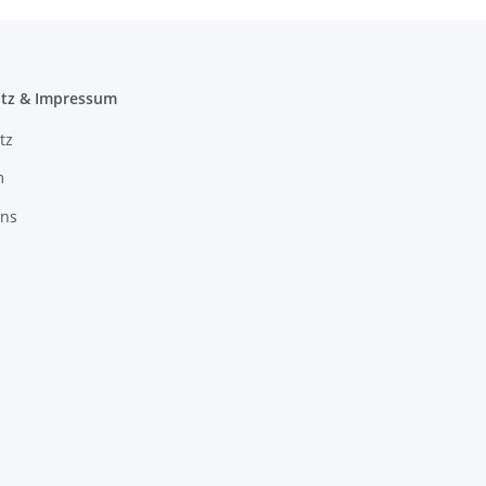
tz & Impressum
tz
m
uns