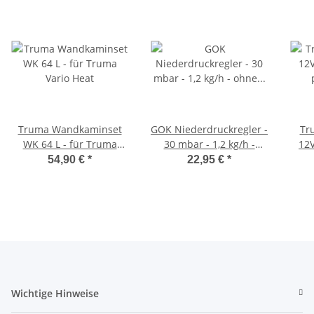
Truma Wandkaminset
GOK Niederdruckregler -
Tr
WK 64 L - für Truma
30 mbar - 1,2 kg/h -
12V
Vario Heat
ohne Manometer -
plus
54,90 €
*
22,95 €
*
0128500
Wichtige Hinweise