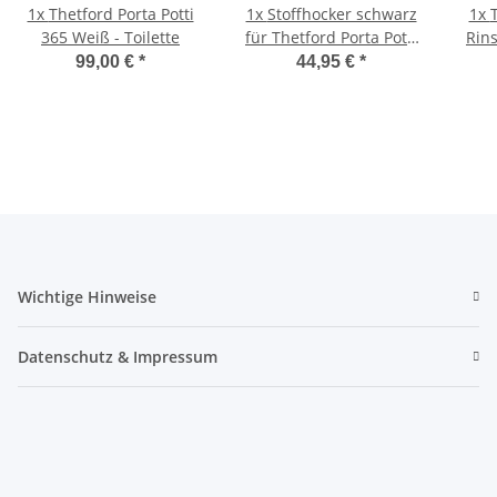
1x
Thetford Porta Potti
1x
Stoffhocker schwarz
1x
365 Weiß - Toilette
für Thetford Porta Potti
Rins
165/365 mit Polster
Lite
99,00 €
*
44,95 €
*
Wichtige Hinweise
Datenschutz & Impressum