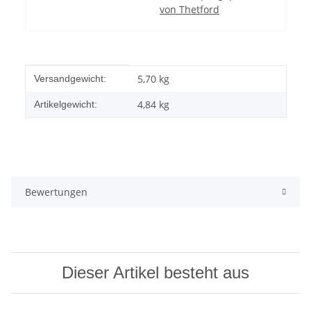
von Thetford
Produkteigenschaft
Wert
5,70 kg
Versandgewicht:
4,84
kg
Artikelgewicht:
Bewertungen
Dieser Artikel besteht aus