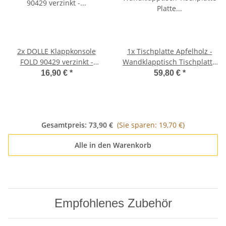
2x
DOLLE Klappkonsole
1x
Tischplatte Apfelholz -
FOLD 90429 verzinkt -
Wandklapptisch Tischplatte
Klappenaussteller -
Platte Holzplatte B45 x T40
16,90 €
*
59,80 €
*
Klapptisch-Beschlag
cm
Gesamtpreis:
73,90 €
(Sie sparen: 19,70 €)
Alle in den Warenkorb
Empfohlenes Zubehör