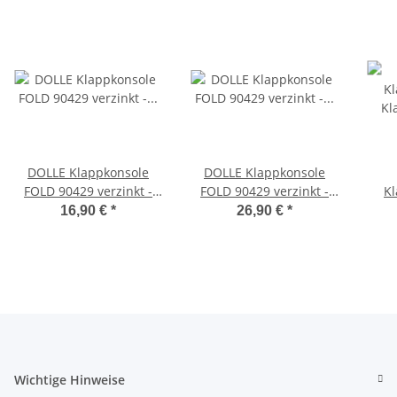
DOLLE Klappkonsole
DOLLE Klappkonsole
FOLD 90429 verzinkt -
FOLD 90429 verzinkt -
Kl
Klappenaussteller -
Klappenaussteller -
Kl
16,90 €
*
26,90 €
*
Klapptisch-Beschlag
Klapptisch-Beschlag-2er
Set
Wichtige Hinweise