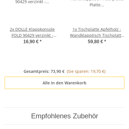
2x
DOLLE Klappkonsole
1x
Tischplatte Apfelholz -
FOLD 90429 verzinkt -
Wandklapptisch Tischplatte
Klappenaussteller -
Platte Holzplatte B45 x T35
16,90 €
*
59,80 €
*
Klapptisch-Beschlag
cm
Gesamtpreis:
73,90 €
(Sie sparen: 19,70 €)
Alle in den Warenkorb
Empfohlenes Zubehör