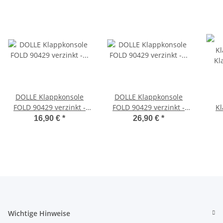
DOLLE Klappkonsole
DOLLE Klappkonsole
FOLD 90429 verzinkt -
FOLD 90429 verzinkt -
Kl
Klappenaussteller -
Klappenaussteller -
Kl
16,90 €
*
26,90 €
*
Klapptisch-Beschlag
Klapptisch-Beschlag-2er
Set
Wichtige Hinweise