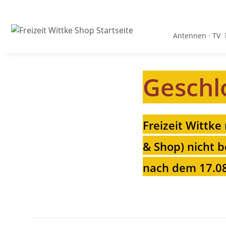
Antennen · TV
Geschl
Freizeit Wittke
& Shop) nicht b
nach dem 17.08