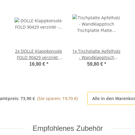
2x
DOLLE Klappkonsole
1x
Tischplatte Apfelholz
FOLD 90429 verzinkt -
- Wandklapptisch
Klappenaussteller -
Tischplatte Platte
16,90 €
*
59,80 €
*
Klapptisch-Beschlag
Holzplatte B40 x T45 cm
amtpreis:
73,90 €
(Sie sparen: 19,70 €)
Alle in den Warenko
Empfohlenes Zubehör