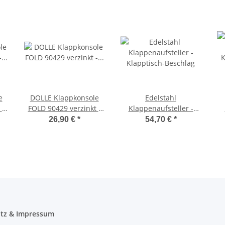
e
DOLLE Klappkonsole
Edelstahl
 -
FOLD 90429 verzinkt -
Klappenaufsteller -
-
Klappenaussteller -
Klapptisch-Beschlag
K
26,90 €
*
54,70 €
*
g
Klapptisch-Beschlag-
2er Set
tz & Impressum