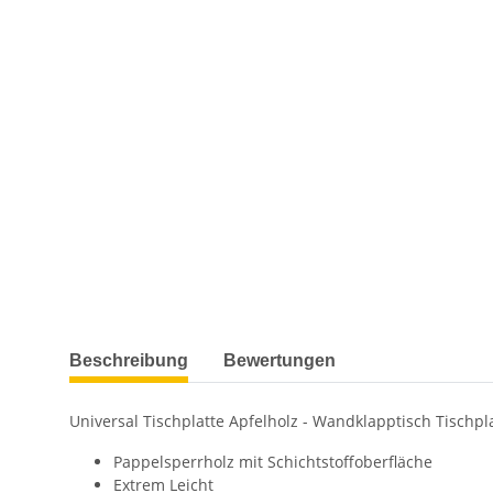
weitere Registerkarten anzeigen
Beschreibung
Bewertungen
Universal Tischplatte Apfelholz - Wandklapptisch Tischpl
Pappelsperrholz mit Schichtstoffoberfläche
Extrem Leicht