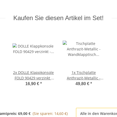
Kaufen Sie diesen Artikel im Set!
2x
DOLLE Klappkonsole
1x
Tischplatte
FOLD 90429 verzinkt -
Anthrazit-Metallic -
Klappenaussteller -
Wandklapptisch
16,90 €
*
49,80 €
*
Klapptisch-Beschlag
Tischplatte Platte
Holzplatte B45 x T31 cm
amtpreis:
69,00 €
(Sie sparen: 14,60 €)
Alle in den Warenko