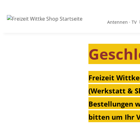
Antennen · TV
Geschl
Freizeit Wittke
(Werkstatt & S
Bestellungen w
bitten um Ihr 