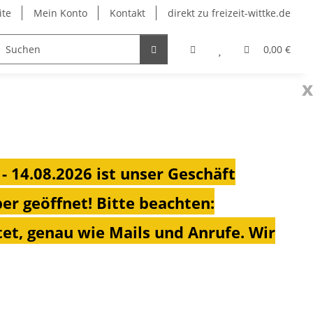
ite
Mein Konto
Kontakt
direkt zu freizeit-wittke.de
onsolen
Fahrradträger
Heizungen für Ihren Camp
0,00 €
x
 - 14.08.2026 ist unser Geschäft
ber geöffnet!
Bitte beachten:
et, genau wie Mails und Anrufe. Wir