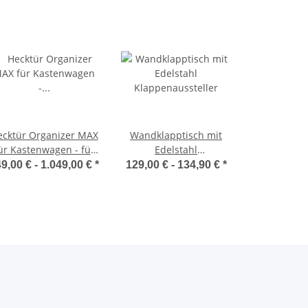
ecktür Organizer MAX
Wandklapptisch mit
ür Kastenwagen - für
Edelstahl
viele Fahrzeugtypen
Klappenaussteller
9,00 € -
1.049,00 €
*
129,00 € -
134,90 €
*
geeignet - grau oder
thrazit - von Van Der
Moon