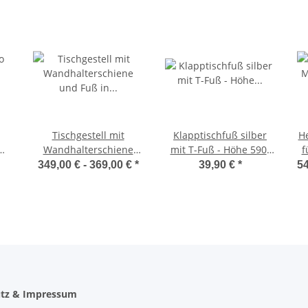
Tischgestell mit
Klapptischfuß silber
H
Wandhalterschiene
mit T-Fuß - Höhe 590-
f
und Fuß in Silber mit
780mm Gelenk oben
349,00 € -
369,00 €
*
39,90 €
*
54
it
Tischplatte aus Eiche-
Massivholz in drei
an
Größen
tz & Impressum