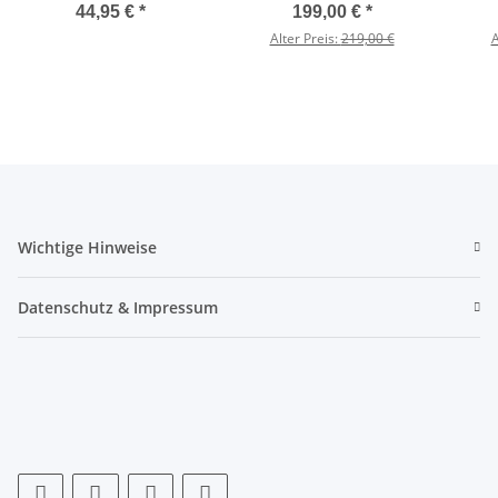
165/365 mit Polster
Polster schwarz ohne
335 i
44,95 €
*
199,00 €
*
Toilette
Alter Preis:
219,00 €
A
Wichtige Hinweise
Datenschutz & Impressum