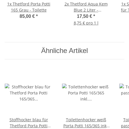
1x
Thetford Porta Potti
2x
Thetford Aqua Kem
1x
S
165 Grau - Toilette
Blue 2 Liter -
für 
Sanitärflüssigkeit
16
85,00 €
*
17,50 €
*
8,75 € pro 1 l
Ähnliche Artikel
Stoffhocker blau für
Toilettenhocker weiß
To
Thetford Porta Potti
Porta Potti 165/365 inkl.
pass