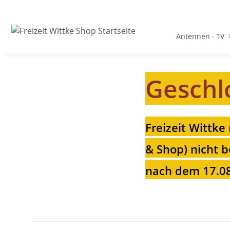
Antennen · TV
Geschl
Freizeit Wittke
& Shop) nicht b
nach dem 17.08