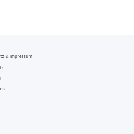
tz & Impressum
tz
m
uns