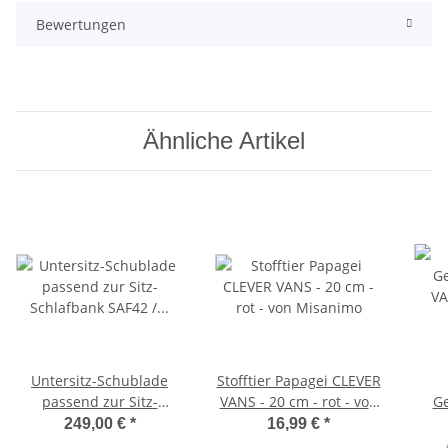
Bewertungen
Ähnliche Artikel
Untersitz-Schublade
Stofftier Papagei CLEVER
passend zur Sitz-
VANS - 20 cm - rot - von
Ge
Schlafbank SAF42 /
Misanimo
VANS
249,00 €
*
16,99 €
*
SAF43 mit 47,5 cm