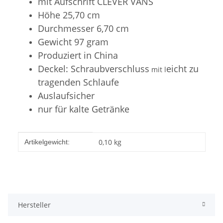
mit Aufschrift CLEVER VANS
Höhe 25,70 cm
Durchmesser 6,70 cm
Gewicht 97 gram
Produziert in China
Deckel: Schraubverschluss
eicht zu
mit l
tragenden Schlaufe
Auslaufsicher
nur für kalte Getränke
Produkteigenschaft
Wert
0,10
kg
Artikelgewicht:
Hersteller