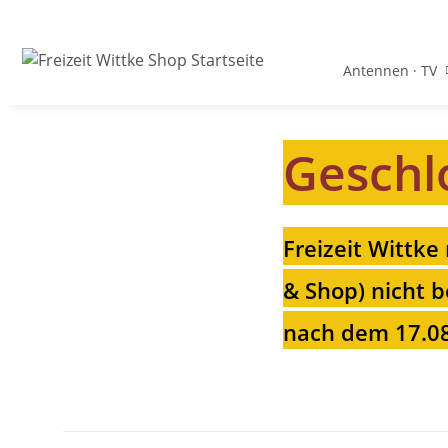
Antennen · TV
Geschl
Freizeit Wittke
& Shop) nicht b
nach dem 17.08