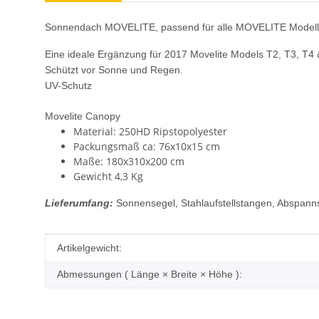
Sonnendach MOVELITE, passend für alle MOVELITE Model
Eine ideale Ergänzung für
2017 Movelite Models T2, T3, T4 
Schützt vor Sonne und Regen.
UV-Schutz
Movelite Canopy
Material: 250HD Ripstopolyester
Packungsmaß ca: 76x10x15 cm
Maße: 180x310x200 cm
Gewicht 4,3 Kg
Lieferumfang:
Sonnensegel, Stahlaufstellstangen, Abspanns
Produkteigenschaft
Wert
Artikelgewicht:
Abmessungen ( Länge × Breite × Höhe ):