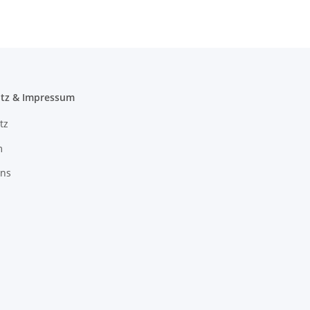
tz & Impressum
tz
m
uns