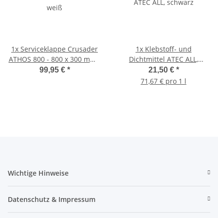
1x
Serviceklappe Crusader
1x
Klebstoff- und
ATHOS 800 - 800 x 300 mm -
Dichtmittel ATEC ALL,
weiß
schwarz
99,95 €
*
21,50 €
*
71,67 € pro 1 l
Wichtige Hinweise
Datenschutz & Impressum