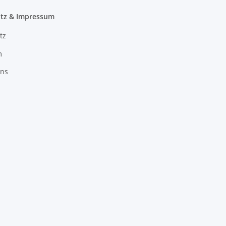
tz & Impressum
tz
m
uns