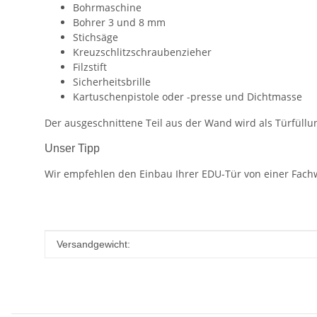
Bohrmaschine
Bohrer 3 und 8 mm
Stichsäge
Kreuzschlitzschraubenzieher
Filzstift
Sicherheitsbrille
Kartuschenpistole oder -presse und Dichtmasse
Der ausgeschnittene Teil aus der Wand wird als Türfüllu
Unser Tipp
Wir empfehlen den Einbau Ihrer EDU-Tür von einer Fachw
Produkteigenschaft
Wert
Versandgewicht: