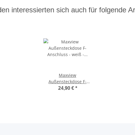
en interessierten sich auch für folgende Art
Maxview
Außensteckdose F-
Anschluss - weiß - für
24,90 €
*
Sat-Antenne - B2020