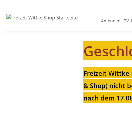
Antennen · TV
Geschl
Freizeit Wittke
& Shop) nicht b
nach dem 17.08