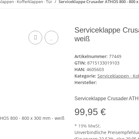
klappen · Kofferklappen · Tür
Serviceklappe Crusader ATHOS 800 - 800 x
Serviceklappe Cru
weiß
Artikelnummer:
77449
GTIN:
8715133019103
HAN:
4605603
Kategorie:
Serviceklappen · Ko
Hersteller:
Serviceklappe Crusader ATH
99,95 €
* 19% MwSt.
Unverbindliche Preisempfehlun
(Sie sparen
22.52%
, also
29,05 