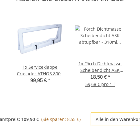
1x
Förch Dichtmasse
1x
Serviceklappe
Scheibendicht ASK
Crusader ATHOS 800 -
abtupfbar - 310ml -
18,50 €
*
800 x 300 mm - weiß
99,95 €
*
schwarz
59,68 € pro 1 l
amtpreis:
109,90 €
(Sie sparen: 8,55 €)
Alle in den Warenko