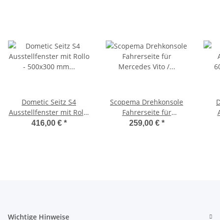
Dometic Seitz S4
Scopema Drehkonsole
D
Ausstellfenster mit Rollo
Fahrerseite für
- 500x300 mm (BxH) -
Mercedes Vito / Viano
6
416,00 €
*
259,00 €
*
inkl.
W639 ab 2004 bis 2014 -
Scheibendichtmasse
CBTO14G3
Wichtige Hinweise