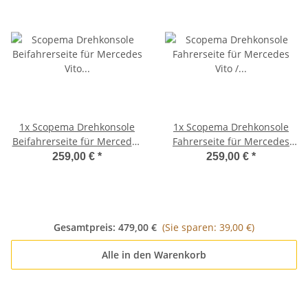
1x
Scopema Drehkonsole
1x
Scopema Drehkonsole
Beifahrerseite für Mercedes
Fahrerseite für Mercedes
Vito / Viano W447 ab 2015 -
Vito / Viano W447 ab 2015 -
259,00 €
*
259,00 €
*
Sprinter M907 ab 2019 -
Sprinter M907 ab 2019 mit
CBTO21D3
elektronischer
Feststellbremse - CBTO21G3
Gesamtpreis:
479,00 €
(Sie sparen: 39,00 €)
Alle in den Warenkorb