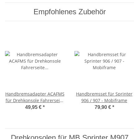
Empfohlenes Zubehör
Handbremsadapter ACAFMS
Handbremsset für Sprinter
für Drehkonsole Fahrerseite
906 / 907 - Mobiframe
für Mercedes SPRINTER
49,95 €
*
79,90 €
*
M907 (seit 2019) - von
Scopema
Drehkonsolen für MB Sprinter M907