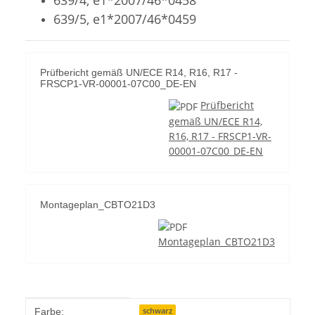
639/5, e1*2007/46*0459
Prüfbericht gemäß UN/ECE R14, R16, R17 -
FRSCP1-VR-00001-07C00_DE-EN
Prüfbericht
gemäß UN/ECE R14,
R16, R17 - FRSCP1-VR-
00001-07C00_DE-EN
Montageplan_CBTO21D3
Montageplan_CBTO21D3
Produkteigenschaft
Wert
schwarz
Farbe: