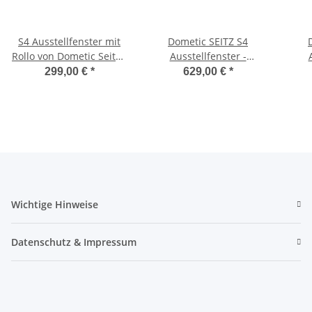
S4 Ausstellfenster mit
Dometic SEITZ S4
Rollo von Dometic Seitz -
Ausstellfenster -
350x500 mm (BxH)
1000x500 mm (BxH)
350x
299,00 €
*
629,00 €
*
Sc
Wichtige Hinweise
Datenschutz & Impressum