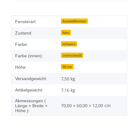
Produkteigenschaft
Wert
Ausstellfenster
Fensterart:
Neu
Zustand:
schwarz
Farbe:
creme/weiß
Farbe (innen):
50 cm
Höhe:
7,50 kg
Versandgewicht:
7,16
kg
Artikelgewicht:
Abmessungen (
70,00 × 60,00 × 12,00 cm
Länge × Breite ×
Höhe ):