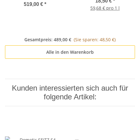
abtupfbar - 310ml - schwarz
18,50 €
*
mm (BxH)
519,00 €
*
59,68 € pro 1 l
Gesamtpreis:
489,00 €
(Sie sparen: 48,50 €)
Alle in den Warenkorb
Kunden interessierten sich auch für
folgende Artikel: