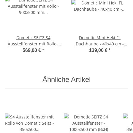
Dometic SEITZ S4
Dometic Mini Heki FL
Ausstellfenster mit Rollo -
Dachhaube - 40x40 cm -
900x500 mm (BxH) / hellgrau
Dachstärke 25-42mm - ohne
569,00 €
*
139,00 €
*
/ außen gewölbt / innen
Zwangsbelüftung
plan
Ähnliche Artikel