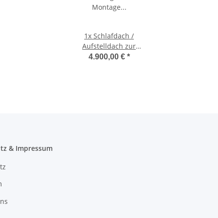
1x
Schlafdach /
Aufstelldach zur
nachträglichen
4.900,00 €
*
Montage für Fiat
Ducato / Citroen
Jumper / Peugot Boxer /
Opel Movano
tz & Impressum
tz
m
uns