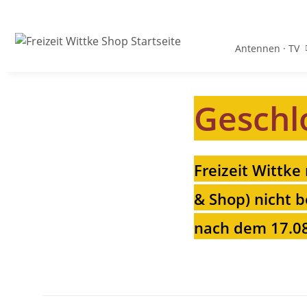
Antennen · TV
Geschl
Freizeit Wittke
& Shop) nicht b
nach dem 17.08