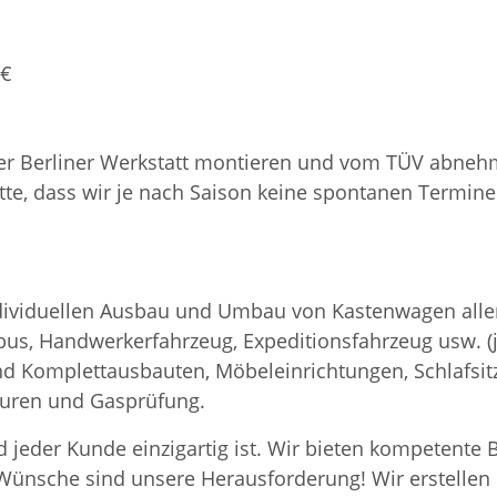
 €
ser Berliner Werkstatt montieren und vom TÜV abneh
itte, dass wir je nach Saison keine spontanen Termin
n individuellen Ausbau und Umbau von Kastenwagen a
s, Handwerkerfahrzeug, Expeditionsfahrzeug usw. (j
nd Komplettausbauten, Möbeleinrichtungen, Schlafsi
turen und Gasprüfung.
 jeder Kunde einzigartig ist. Wir bieten kompetente B
e Wünsche sind unsere Herausforderung! Wir erstelle