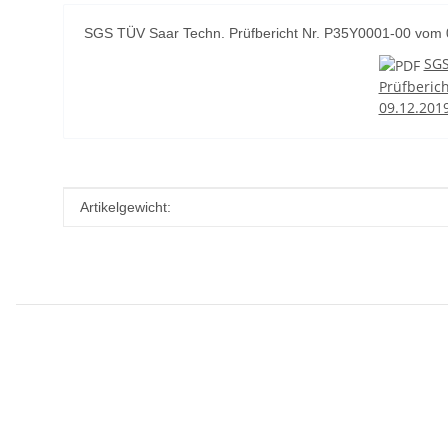
SGS TÜV Saar Techn. Prüfbericht Nr. P35Y0001-00 vom 
SGS
Prüfberic
09.12.201
Produkteigenschaft
Wert
Artikelgewicht: