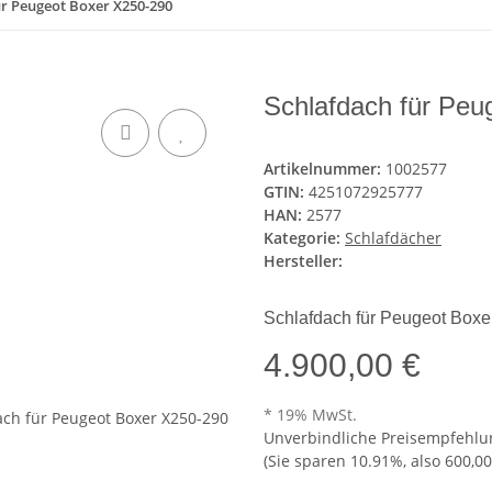
ür Peugeot Boxer X250-290
Schlafdach für Peu
Artikelnummer:
1002577
GTIN:
4251072925777
HAN:
2577
Kategorie:
Schlafdächer
Hersteller:
Schlafdach für Peugeot Box
4.900,00 €
* 19% MwSt.
Unverbindliche Preisempfehlun
(Sie sparen
10.91%
, also
600,00