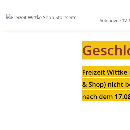
Antennen · TV
Geschl
Freizeit Wittke
& Shop) nicht b
nach dem 17.08