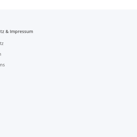
tz & Impressum
tz
m
uns