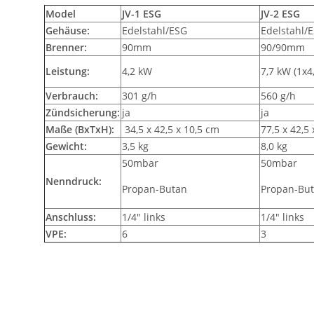
Model
JV-1 ESG
JV-2 ESG
Gehäuse:
Edelstahl/ESG
Edelstahl/
Brenner:
90mm
90
Leistung:
4,2 kW
7,7 kW (1x4
Verbrauch:
301 g/h
560 g/h
Zündsicherung:
ja
ja
Maße (BxTxH):
34,5 x 42,5 x 10,5 cm
77,5 x 42,5
Gewicht:
3,5 kg
8,0 kg
50mbar
50mbar
Nenndruck:
Propan-Butan
Propan-Bu
Anschluss:
1/4" links
1/4" links
VPE:
6
3