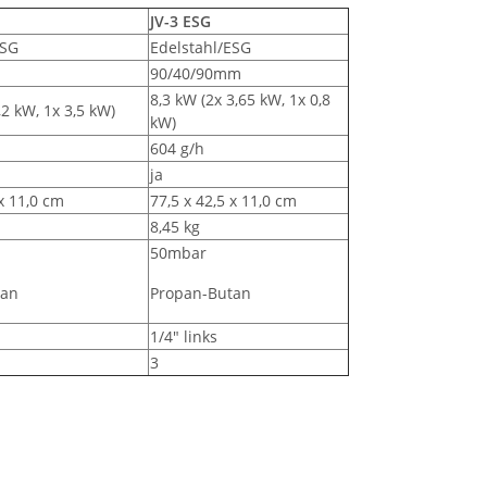
JV-3 ESG
ESG
Edelstahl/ESG
/90mm
90/40/90mm
8,3 kW (2x 3,65 kW, 1x 0,8
,2 kW, 1x 3,5 kW)
kW)
604 g/h
ja
 x 11,0 cm
77,5 x 42,5 x 11,0 cm
8,45 kg
50mbar
tan
Propan-Butan
1/4" links
3