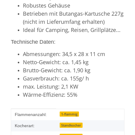
Robustes Gehäuse
Betrieben mit Butangas-Kartusche 227g
(nicht im Lieferumfang erhalten)
Ideal für Camping, Reisen, Grillplätze...
Technische Daten:
Abmessungen: 34,5 x 28 x 11 cm
Netto-Gewicht: ca. 1,45 kg
Brutto-Gewicht: ca. 1,90 kg
Gasverbrauch: ca. 155g/ h
max. Leistung: 2,1 KW
Wärme-Effizienz: 55%
Produkteigenschaft
Wert
1-flammig
Flammenanzahl:
Standkocher
Kocherart: