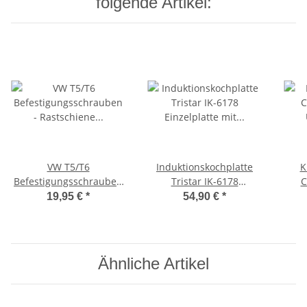
folgende Artikel:
VW T5/T6
Induktionskochplatte
K
Befestigungsschrauben
Tristar IK-6178
C
- Rastschiene
Einzelplatte mit
U
19,95 €
*
54,90 €
*
Multiflexboard
Digitalanzeige
Cam
Halterung
Ähnliche Artikel