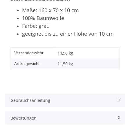
Maße: 160 x 70 x 10 cm
100% Baumwolle
Farbe: grau
geeignet bis zu einer Höhe von 10 cm
Produkteigenschaft
Wert
14,90 kg
Versandgewicht:
11,50
kg
Artikelgewicht:
Gebrauchsanleitung
Bewertungen