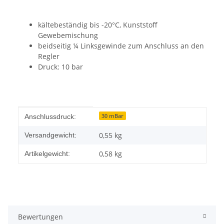
kältebeständig bis -20°C, Kunststoff
Gewebemischung
beidseitig ¼ Linksgewinde zum Anschluss an den
Regler
Druck: 10 bar
Produkteigenschaft
Wert
30 mBar
Anschlussdruck:
0,55 kg
Versandgewicht:
0,58
kg
Artikelgewicht:
Bewertungen