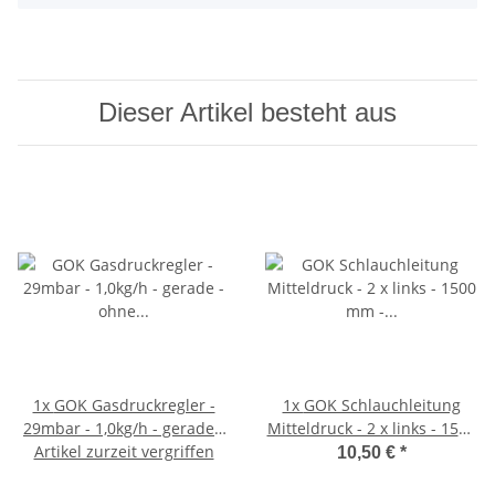
Dieser Artikel besteht aus
1x
GOK Gasdruckregler -
1x
GOK Schlauchleitung
29mbar - 1,0kg/h - gerade -
Mitteldruck - 2 x links - 1500
ohne Manometer - 0100104
Artikel zurzeit vergriffen
mm - kältebeständig bis -20
10,50 €
*
Grad