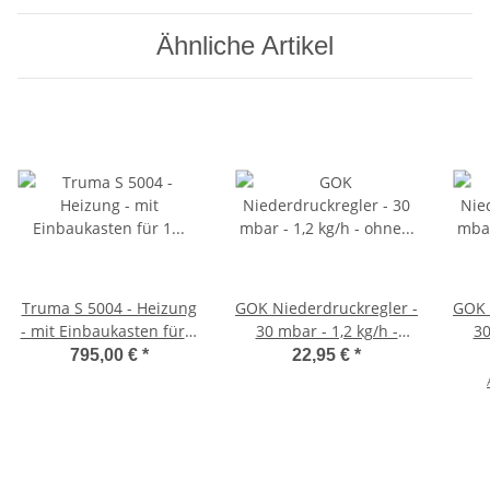
Ähnliche Artikel
Truma S 5004 - Heizung
GOK Niederdruckregler -
GOK 
- mit Einbaukasten für 1
30 mbar - 1,2 kg/h -
30
Gebläse - ohne
ohne Manometer -
o
795,00 €
*
22,95 €
*
Verkleidung- 30mBar -
0128500
012
31571-01