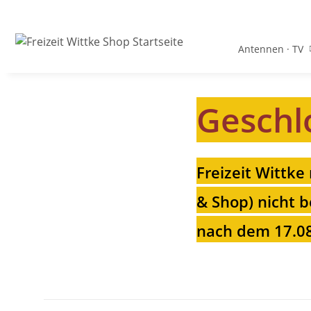
Antennen · TV
Geschl
Freizeit Wittke
& Shop) nicht b
nach dem 17.08