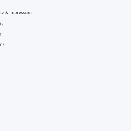
tz & Impressum
tz
m
uns