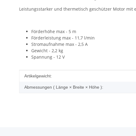
Leistungsstarker und thermetisch geschützer Motor mit
Förderhöhe max - 5 m
Förderleistung max - 11,7 l/min
Stromaufnahme max - 2,5 A
Gewicht - 2,2 kg
Spannung - 12 V
Produkteigenschaft
Wert
Artikelgewicht:
Abmessungen ( Länge × Breite × Höhe ):