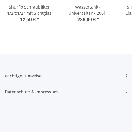
Shurflo Schraubfilter
Wassertank -
SH
1/2"x1/2" mit Sichtglas
Universaltank 200l -
Cla
natur - V200 - Kanister -
Dr
12,50 €
*
239,00 €
*
Tank
Sc
Wichtige Hinweise
Datenschutz & Impressum