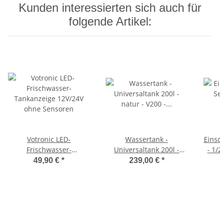
Kunden interessierten sich auch für
folgende Artikel:
Votronic LED-
Wassertank -
Einsc
Frischwasser-
Universaltank 200l -
- 1
Tankanzeige 12V/24V
natur - V200 - Kanister -
49,90 €
*
239,00 €
*
ohne Sensoren
Tank