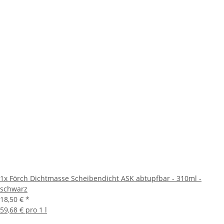
1x
Förch Dichtmasse Scheibendicht ASK abtupfbar - 310ml -
schwarz
18,50 €
*
59,68 € pro 1 l