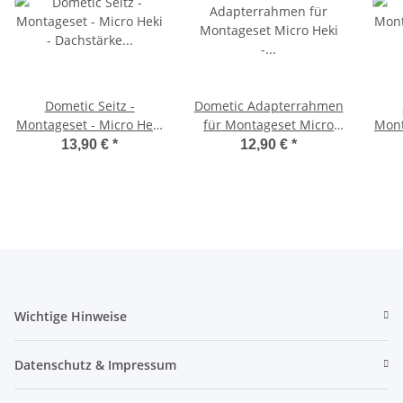
Dometic Seitz -
Dometic Adapterrahmen
Montageset - Micro Heki
für Montageset Micro
Mont
- Dachstärke 42mm und
Heki - Dachstärke 43 - 60
- D
13,90 €
*
12,90 €
*
60mm
mm
Wichtige Hinweise
Datenschutz & Impressum