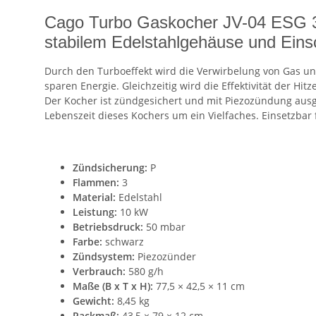
Cago Turbo Gaskocher JV-04 ESG 3-fl
stabilem Edelstahlgehäuse und Einsc
Durch den Turboeffekt wird die Verwirbelung von Gas und
sparen Energie. Gleichzeitig wird die Effektivität der Hi
Der Kocher ist zündgesichert und mit Piezozündung ausge
Lebenszeit dieses Kochers um ein Vielfaches. Einsetzbar 
Zündsicherung:
P
Flammen:
3
Material:
Edelstahl
Leistung:
10 kW
Betriebsdruck:
50 mbar
Farbe:
schwarz
Zündsystem:
Piezozünder
Verbrauch:
580 g/h
Maße (B x T x H):
77,5 × 42,5 × 11 cm
Gewicht:
8,45 kg
Packmaß:
43,5 × 79 × 12 cm