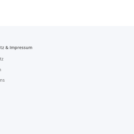
Propan/Butan
tz & Impressum
tz
m
uns