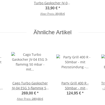
Turbo Gaskocher JV-03s
JV-04s 2+3 flammig -
33,90 €
*
Abdeckhaube
Alter Preis:
39,95 €
Ähnliche Artikel
Cago Turbo Gaskocher
Party Grill 400 R -
Tr
t
JV-04 ESG 3-flammig 50
50mbar - mit
-
mbar - mit
Piezozündung -
269,00 €
*
124,95 €
*
Glaskochfeld
Anschluss an
V
Alter Preis:
289,00 €
Gasflasche