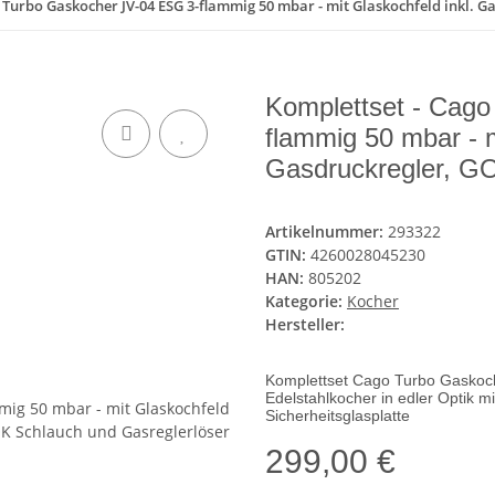
 Turbo Gaskocher JV-04 ESG 3-flammig 50 mbar - mit Glaskochfeld inkl. G
Komplettset - Cag
flammig 50 mbar - m
Gasdruckregler, GO
Artikelnummer:
293322
GTIN:
4260028045230
HAN:
805202
Kategorie:
Kocher
Hersteller:
Komplettset Cago Turbo Gaskoche
Edelstahlkocher in edler Optik m
Sicherheitsglasplatte
299,00 €