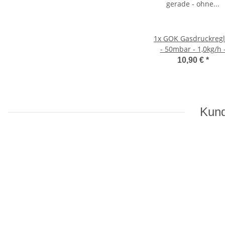
1x
GOK Gasdruckregl
- 50mbar - 1,0kg/h 
gerade - ohne
10,90 €
*
Manometer 010010
Kund