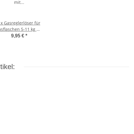
1x
Gasreglerlöser für
sflaschen 5-11 kg mit
Magnet + Schlüssel
9,95 €
*
17mm für
Überwurfmutter 1/4
ikel: