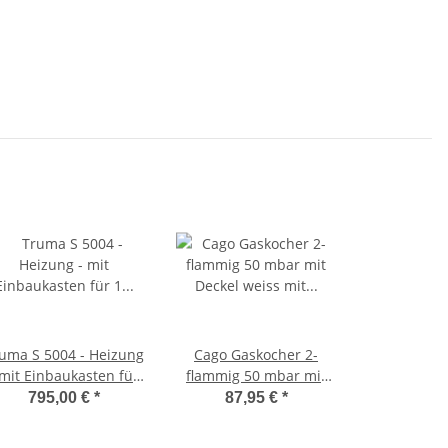
uma S 5004 - Heizung
Cago Gaskocher 2-
 mit Einbaukasten für
flammig 50 mbar mit
1 Gebläse - ohne
Deckel weiss mit
795,00 €
*
87,95 €
*
erkleidung- 30mBar -
Zündsicherung
31571-01