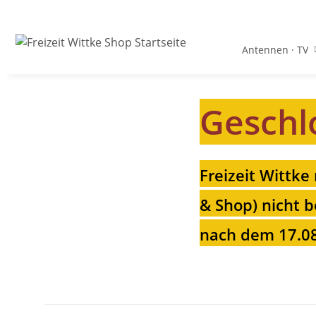
Antennen · TV
Geschl
Freizeit Wittke
& Shop) nicht b
nach dem 17.08