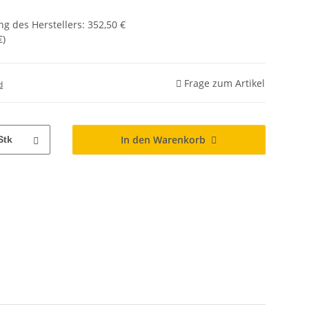
g des Herstellers
:
352,50 €
€
)
Frage zum Artikel
d
In den Warenkorb
Stk