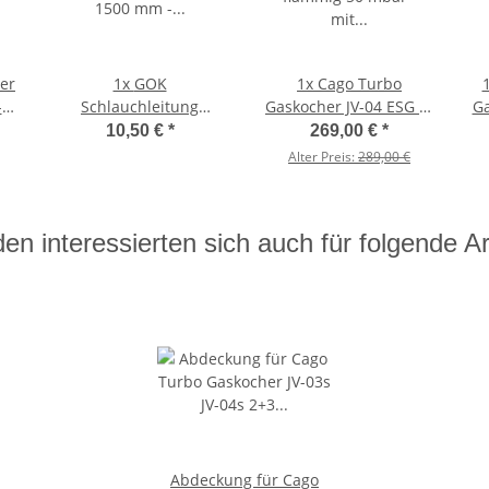
er
1x
GOK
1x
Cago Turbo
-
Schlauchleitung
Gaskocher JV-04 ESG 3-
Ga
Mitteldruck - 2 x links -
flammig 50 mbar - mit
10,50 €
*
269,00 €
*
0
1500 mm -
Glaskochfeld
Alter Preis:
289,00 €
kältebeständig bis -20
Grad
en interessierten sich auch für folgende Art
Abdeckung für Cago