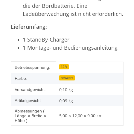
die der Bordbatterie. Eine
Ladeüberwachung ist nicht erforderlich.
Lieferumfang:
1 StandBy-Charger
1 Montage- und Bedienungsanleitung
Produkteigenschaft
Wert
12 V
Betriebsspannung:
schwarz
Farbe:
0,10 kg
Versandgewicht:
0,09
kg
Artikelgewicht:
Abmessungen (
5,00 × 12,00 × 9,00 cm
Länge × Breite ×
Höhe ):