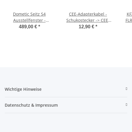
Dometic Seitz S4
CEE-Adapterkabel -
KF
Ausstellfenster -
Schukostecker -> CEE-
FLR
1100x450 mm (BxH)
Kupplung - 150 cm -
Mas
489,00 €
*
12,90 €
*
3x2,5mm²
Wichtige Hinweise
Datenschutz & Impressum