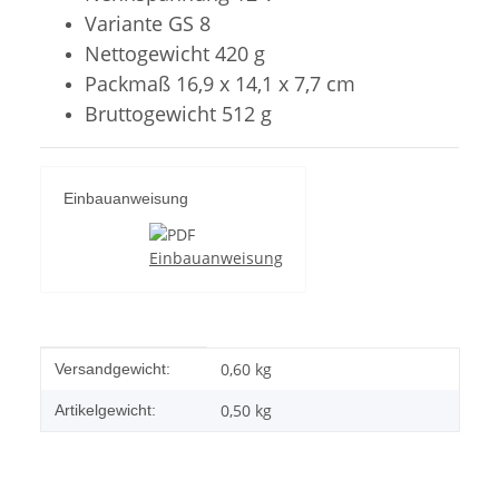
Variante GS 8
Nettogewicht 420 g
Packmaß 16,9 x 14,1 x 7,7 cm
Bruttogewicht 512 g
Einbauanweisung
Einbauanweisung
Produkteigenschaft
Wert
0,60 kg
Versandgewicht:
0,50
kg
Artikelgewicht: