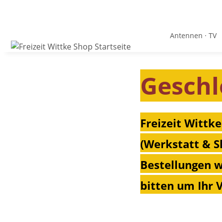
Antennen · TV
Geschl
Freizeit Wittke
(Werkstatt & S
Bestellungen w
bitten um Ihr 