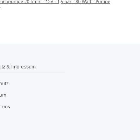
uchpumpe 20 l/min - 12V - 1,5 bar - 80 Watt - Pumpe
*
utz & Impressum
hutz
sum
r uns