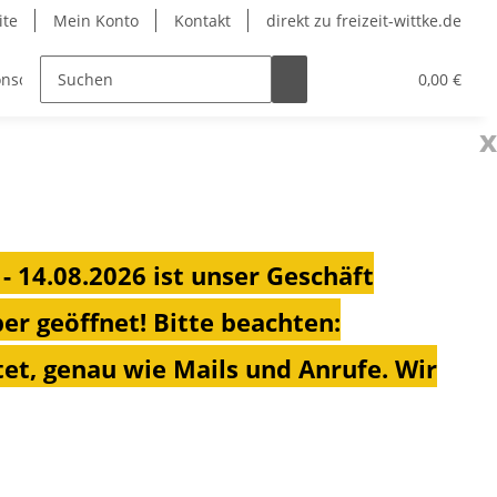
ite
Mein Konto
Kontakt
direkt zu freizeit-wittke.de
nsolen
Fahrradträger
Heizungen für Ihren Campe
0,00 €
x
 - 14.08.2026 ist unser Geschäft
ber geöffnet!
Bitte beachten:
et, genau wie Mails und Anrufe. Wir