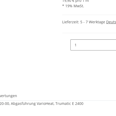
19,90 € pro 1 m
* 19% MwSt.
Lieferzeit:
5 - 7 Werktage
Deut
wertungen
20-00, Abgasführung VarioHeat, Trumatic E 2400