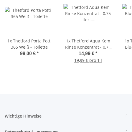
1x
Thetford Porta Potti
1x
Thetford Aqua Kem
1x
365 Weiß - Toilette
Rinse Konzentrat - 0,75
Blu
Liter - Sanitärflüssigkeit
Lite
99,00 €
*
14,99 €
*
19,99 € pro 1 l
Wichtige Hinweise
Datenschutz & Impressum