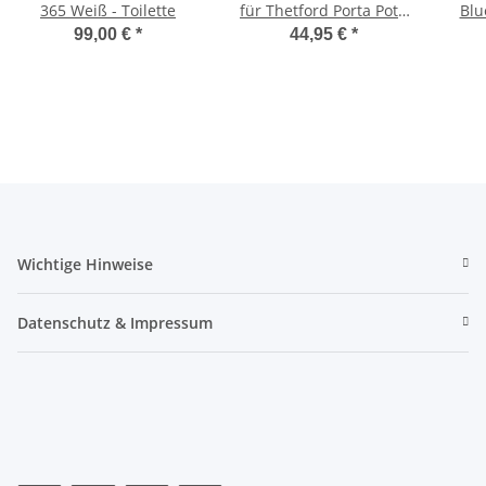
365 Weiß - Toilette
für Thetford Porta Potti
Blu
165/365 mit Polster
Lite
99,00 €
*
44,95 €
*
Wichtige Hinweise
Datenschutz & Impressum