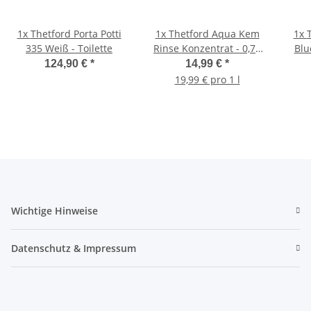
1x
Thetford Porta Potti
1x
Thetford Aqua Kem
1x
335 Weiß - Toilette
Rinse Konzentrat - 0,75
Blu
Liter - Sanitärflüssigkeit
Lite
124,90 €
*
14,99 €
*
19,99 € pro 1 l
Wichtige Hinweise
Datenschutz & Impressum