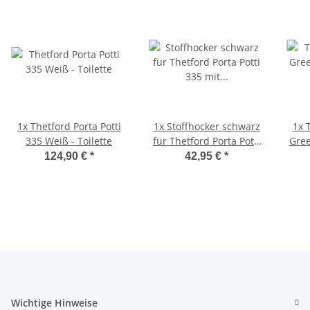
1x
Thetford Porta Potti
1x
Stoffhocker schwarz
1x
335 Weiß - Toilette
für Thetford Porta Potti
Gree
335 mit Polster
Lite
124,90 €
*
42,95 €
*
Wichtige Hinweise