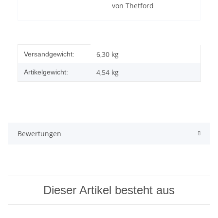
von Thetford
Produkteigenschaft
Wert
6,30 kg
Versandgewicht:
4,54
kg
Artikelgewicht:
Bewertungen
Dieser Artikel besteht aus