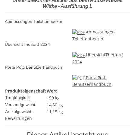
Unser bewährter Hocker aus dem Hause Freizeit
Wittke - Ausführung L
Abmessungen Toilettenhocker
Abmessungen
Toilettenhocker
ÜbersichtThetford 2024
ÜbersichtThetford
2024
Porta Potti Benutzerhandbuch
Porta Potti
Benutzerhandbuch
Produkteigenschaft
Wert
150 kg
Tragfähigkeit:
14,80 kg
Versandgewicht:
11,15
kg
Artikelgewicht:
Bewertungen
Dieser Artikel besteht aus